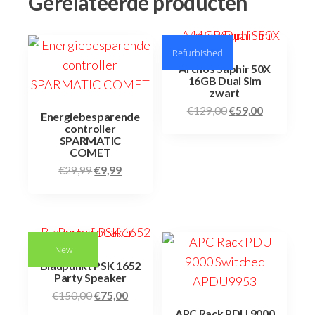
Gerelateerde producten
Refurbished
Archos Saphir 50X
16GB Dual Sim
zwart
€
129,00
€
59,00
Energiebesparende
controller
SPARMATIC
COMET
€
29,99
€
9,99
New
Blaupunkt PSK 1652
Party Speaker
€
150,00
€
75,00
APC Rack PDU 9000