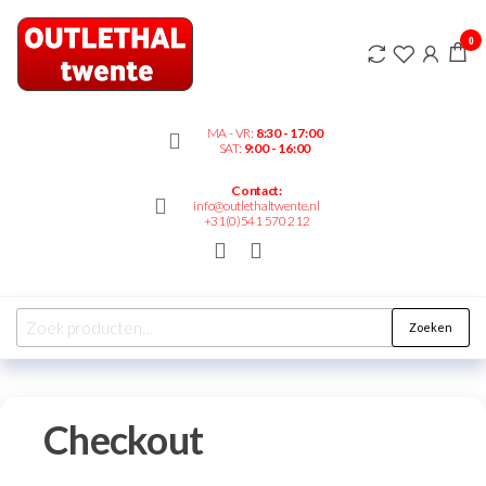
Outlethaltwente.nl
0
– altijd iets te
bieden!
MA - VR:
8:30 - 17:00
SAT:
9:00 - 16:00
Contact:
info@outlethaltwente.nl
+31(0)541 570 212
Zoeken
Checkout