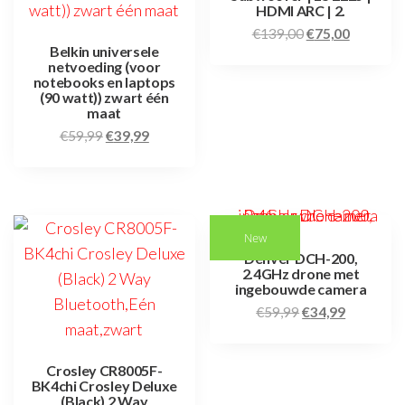
HDMI ARC | 2.
€
139,00
€
75,00
Belkin universele
netvoeding (voor
notebooks en laptops
(90 watt)) zwart één
maat
€
59,99
€
39,99
New
Denver DCH-200,
2.4GHz drone met
ingebouwde camera
€
59,99
€
34,99
Crosley CR8005F-
BK4chi Crosley Deluxe
(Black) 2 Way