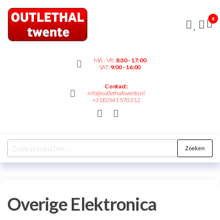
Outlethaltwente.nl
0
– altijd iets te
bieden!
MA - VR:
8:30 - 17:00
SAT:
9:00 - 16:00
Contact:
info@outlethaltwente.nl
+31(0)541 570 212
Zoeken
Overige Elektronica