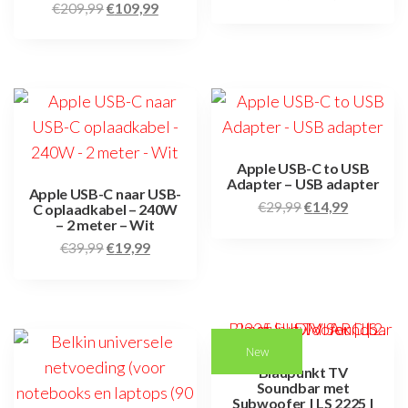
€
209,99
€
109,99
Apple USB-C to USB
Adapter – USB adapter
Apple USB-C naar USB-
€
29,99
€
14,99
C oplaadkabel – 240W
– 2 meter – Wit
€
39,99
€
19,99
New
Blaupunkt TV
Soundbar met
Subwoofer | LS 2225 |