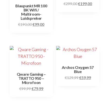
€
299,00
€
199,00
Blaupunkt MR 100
BK Wifi /
Multiroom-
Luidspreker
€
190,00
€
99,00
Archos Oxygen 57
Blue
Qware Gaming –
€
129,99
€
59,99
TRATTO 950 –
Microfoon
€
99,99
€
79,99