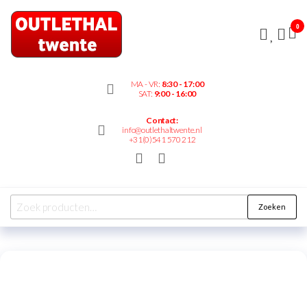
Outlethaltwente.nl
0
– altijd iets te
bieden!
MA - VR:
8:30 - 17:00
SAT:
9:00 - 16:00
Contact:
info@outlethaltwente.nl
+31(0)541 570 212
Zoeken
New