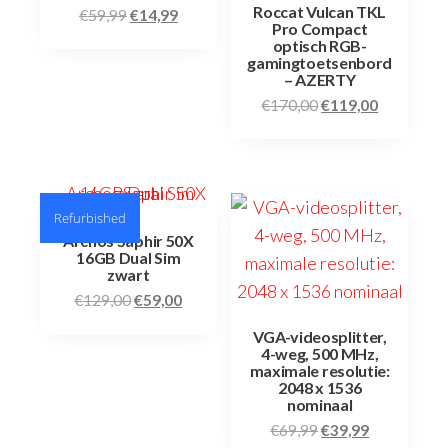
Roccat Vulcan TKL
€
59,99
€
14,99
Pro Compact
optisch RGB-
gamingtoetsenbord
– AZERTY
€
170,00
€
119,00
Refurbished
Archos Saphir 50X
16GB Dual Sim
zwart
€
129,00
€
59,00
VGA-videosplitter,
4-weg, 500 MHz,
maximale resolutie:
2048 x 1536
nominaal
€
69,99
€
39,99