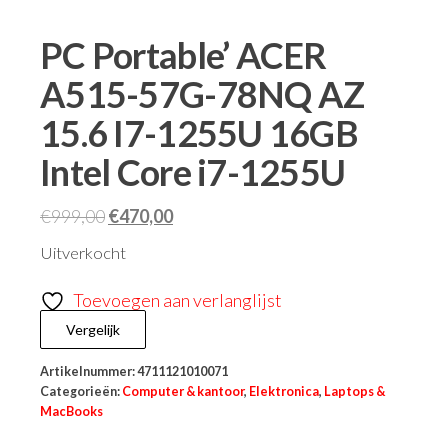
PC Portable’ ACER
A515-57G-78NQ AZ
15.6 I7-1255U 16GB
Intel Core i7-1255U
€
999,00
€
470,00
Uitverkocht
Toevoegen aan verlanglijst
Vergelijk
Artikelnummer:
4711121010071
Categorieën:
Computer & kantoor
,
Elektronica
,
Laptops &
MacBooks