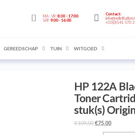
Contact:
Outlethaltwente.nl
MA - VR:
8:30 - 17:00
info@outlethaltwen
SAT:
9:00 - 16:00
+31(0)541 570 
– altijd iets te
bieden!
GEREEDSCHAP
TUIN
WITGOED
HP 122A Blac
Toner Cartrid
stuk(s) Origi
€
109,00
€
75,00