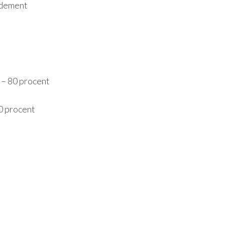
dement
 – 80 procent
0 procent