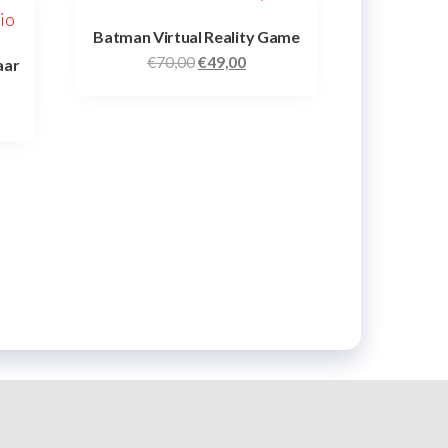
Batman Virtual Reality Game
€
70,00
€
49,00
aar