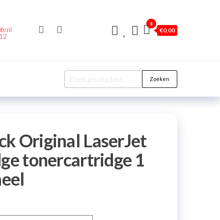
0
te.nl
€
0,00
212
Zoeken
k Original LaserJet
ge tonercartridge 1
neel