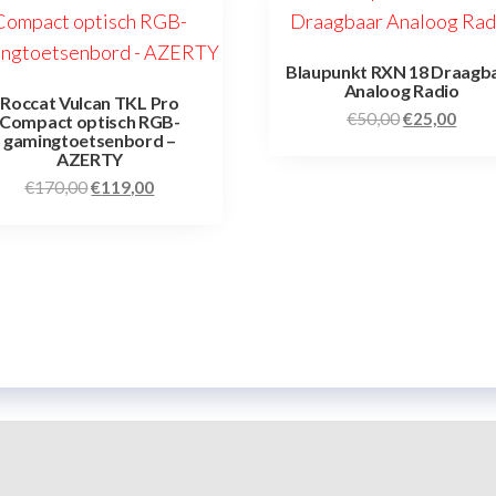
Blaupunkt RXN 18 Draagb
Analoog Radio
Roccat Vulcan TKL Pro
€
50,00
€
25,00
Compact optisch RGB-
gamingtoetsenbord –
AZERTY
€
170,00
€
119,00