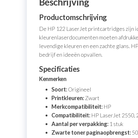
Beschrijving
Productomschrijving
De HP 122 LaserJet printcartridges zijn i
kleurenlaserdocumenten moeten afdrukken
levendige kleuren en een zachte glans. H
bedrijf en ideeën opvallen.
Specificaties
Kenmerken
Soort:
Origineel
Printkleuren:
Zwart
Merkcompatibiliteit:
HP
Compatibiliteit:
HP LaserJet 2550, 
Aantal per verpakking:
1 stuk
Zwarte toner paginaopbrengst:
50