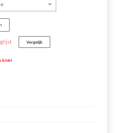
n
lijst
Vergelijk
s & Inkt