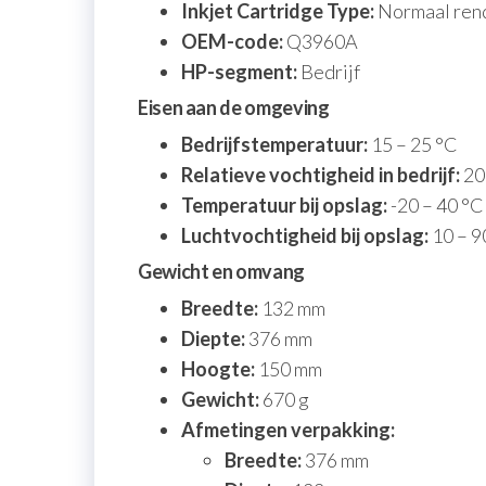
Inkjet Cartridge Type:
Normaal ren
OEM-code:
Q3960A
HP-segment:
Bedrijf
Eisen aan de omgeving
Bedrijfstemperatuur:
15 – 25 °C
Relatieve vochtigheid in bedrijf:
20
Temperatuur bij opslag:
-20 – 40 °C
Luchtvochtigheid bij opslag:
10 – 9
Gewicht en omvang
Breedte:
132 mm
Diepte:
376 mm
Hoogte:
150 mm
Gewicht:
670 g
Afmetingen verpakking:
Breedte:
376 mm