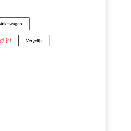
winkelwagen
lijst
Vergelijk
s