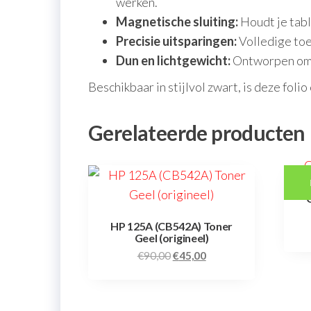
werken.
Magnetische sluiting:
Houdt je table
Precisie uitsparingen:
Volledige toe
Dun en lichtgewicht:
Ontworpen om j
Beschikbaar in stijlvol zwart, is deze fol
Gerelateerde producten
HP 125A (CB542A) Toner
Geel (origineel)
€
90,00
€
45,00