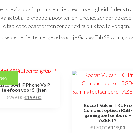
t stevig op zijn plaats en biedt extra veiligheid tijdens tr
gang tot alle knoppen, poorten en functies zonder de case 
e tablet te beschermen zonder extra bulk toe te voegen.
io case de perfecte metgezel voor je Galaxy Tab S8 Ultra, zo
New
Cisco 8841 IP Phone VoIP
telefoon voor 5 lijnen
€
299,00
€
199,00
Roccat Vulcan TKL Pro
Compact optisch RGB-
gamingtoetsenbord –
AZERTY
€
170,00
€
119,00