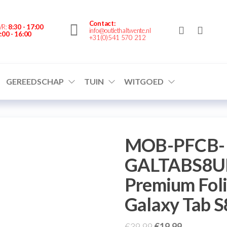
nte.nl
Contact:
VR:
8:30 - 17:00
info@outlethaltwente.nl
:00 - 16:00
+31(0)541 570 212
GEREEDSCHAP
TUIN
WITGOED
MOB-PFCB-
GALTABS8UL
Premium Fol
Galaxy Tab S8
€
39,99
€
19,99