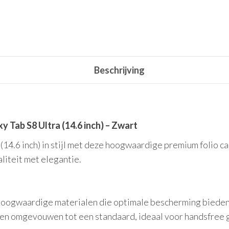
Beschrijving
 Tab S8 Ultra (14.6 inch) – Zwart
14.6 inch) in stijl met deze hoogwaardige premium folio c
liteit met elegantie.
ogwaardige materialen die optimale bescherming bieden t
n omgevouwen tot een standaard, ideaal voor handsfree gebr