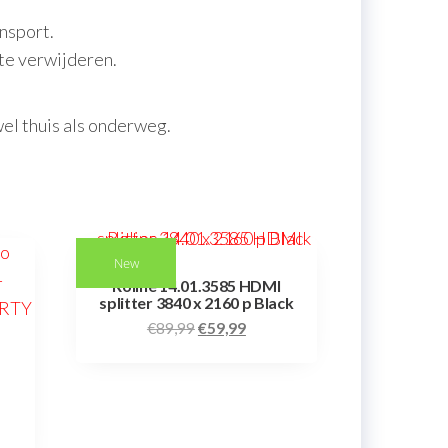
ansport.
te verwijderen.
wel thuis als onderweg.
New
Roline 14.01.3585 HDMI
splitter 3840 x 2160 p Black
€
89,99
€
59,99