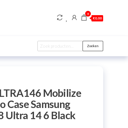
0
€
0,00
Zoeken
TRA146 Mobilize
io Case Samsung
 Ultra 14 6 Black