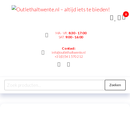
Outl
– alt
0
bied
MA - VR:
8:30 - 17:00
SAT:
9:00 - 16:00
Contact:
info@outlethaltwente.nl
+31(0)541 570 212
Zoeken