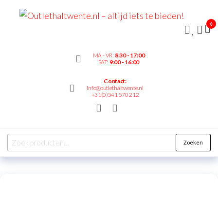
Outl
– alt
0
bied
MA - VR:
8:30 - 17:00
SAT:
9:00 - 16:00
Contact:
info@outlethaltwente.nl
+31(0)541 570 212
Zoeken