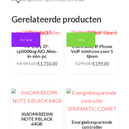
Gerelateerde producten
As New
New
HP Envy 27-
Cisco 8841 IP Phone
cp0000ng AiO Alles-
VoIP telefoon voor 5
in-één-pc
lijnen
€
4.491,00
€
1.750,00
€
299,00
€
199,00
XIAOMI REDMI
NOTE 9 BLACK
Energiebesparende
64GB
controller