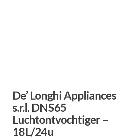
De’ Longhi Appliances
s.r.l. DNS65
Luchtontvochtiger –
18L/24u