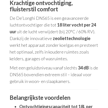
Krachtige ontvochtiging,
fluisterstil comfort
De De’Longhi DNS65 is een geavanceerde
luchtontvochtiger die tot
18 liter vocht per 24
uur
uit de lucht verwijdert (bij 20°C / 60% RV).
Dankzij de innovatieve
zeoliettechnologie
werkt het apparaat zonder koelgas en presteert
het optimaal, zelfs in koudere ruimtes zoals
kelders, garages of wasruimtes.
Met een geluidsniveau vanaf slechts
34 dB
is de
DNS65 bovendien extreem stil – ideaal voor
gebruik in woon- en slaapkamers.
Belangrijkste voordelen
Ontvochtigingscapaciteit tot 18L per