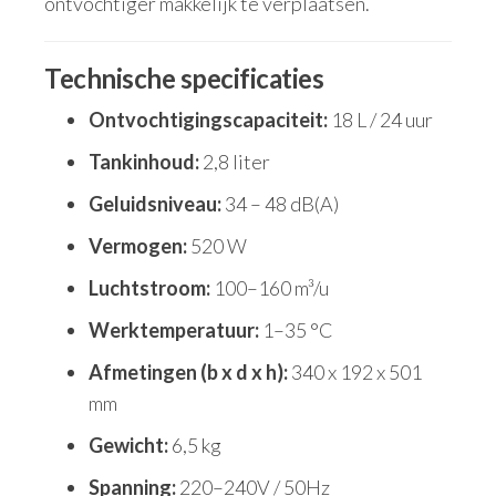
ontvochtiger makkelijk te verplaatsen.
Technische specificaties
Ontvochtigingscapaciteit:
18 L / 24 uur
Tankinhoud:
2,8 liter
Geluidsniveau:
34 – 48 dB(A)
Vermogen:
520 W
Luchtstroom:
100–160 m³/u
Werktemperatuur:
1–35 °C
Afmetingen (b x d x h):
340 x 192 x 501
mm
Gewicht:
6,5 kg
Spanning:
220–240V / 50Hz