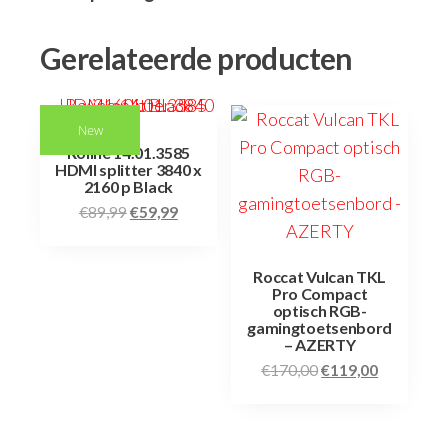
Gerelateerde producten
New
Roline 14.01.3585
HDMI splitter 3840 x
2160 p Black
€
89,99
€
59,99
Roccat Vulcan TKL
Pro Compact
optisch RGB-
gamingtoetsenbord
– AZERTY
€
170,00
€
119,00