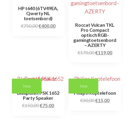
HP t640 (6TV49EA,
Qwerty NL
toetsenbord)
Roccat Vulcan TKL
€
750,00
€
400,00
Pro Compact
optisch RGB-
gamingtoetsenbord
– AZERTY
€
170,00
€
119,00
New
New
Blaupunkt PSK 1652
Philips Koptelefoon
Party Speaker
€
30,00
€
15,00
€
150,00
€
75,00