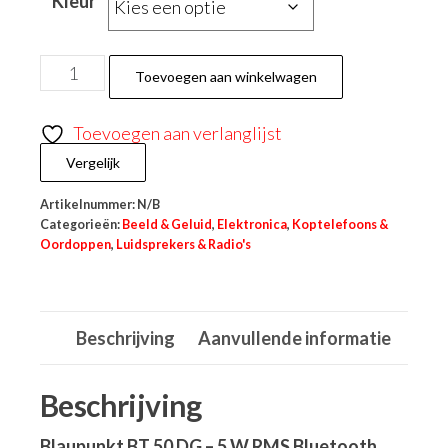
Kleur
Toevoegen aan winkelwagen
Toevoegen aan verlanglijst
Vergelijk
Artikelnummer:
N/B
Categorieën:
Beeld & Geluid
,
Elektronica
,
Koptelefoons &
Oordoppen
,
Luidsprekers & Radio's
Beschrijving
Aanvullende informatie
Beschrijving
Blaupunkt BT 50 DG – 5 W RMS Bluetooth