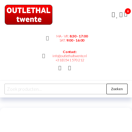
Outlethaltwente.nl
0
– altijd iets te
bieden!
MA - VR:
8:30 - 17:00
SAT:
9:00 - 16:00
Contact:
info@outlethaltwente.nl
+31(0)541 570 212
Zoeken