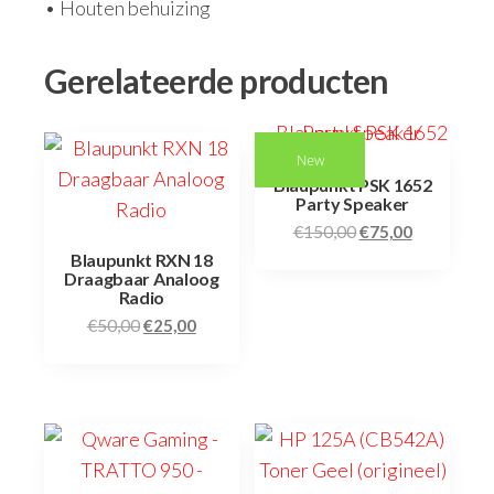
• Houten behuizing
Gerelateerde producten
New
Blaupunkt PSK 1652
Party Speaker
€
150,00
€
75,00
Blaupunkt RXN 18
Draagbaar Analoog
Radio
€
50,00
€
25,00