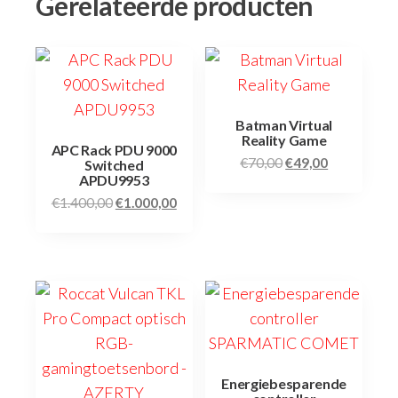
Gerelateerde producten
Batman Virtual
Reality Game
APC Rack PDU 9000
€
70,00
€
49,00
Switched
APDU9953
€
1.400,00
€
1.000,00
Energiebesparende