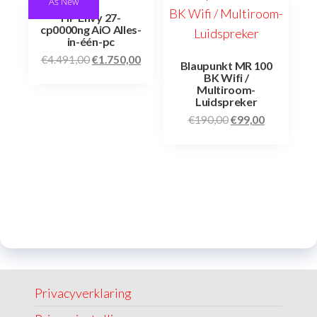
As New
HP Envy 27-
cp0000ng AiO Alles-
in-één-pc
€
4.491,00
€
1.750,00
Blaupunkt MR 100
BK Wifi /
Multiroom-
Luidspreker
€
190,00
€
99,00
Privacyverklaring