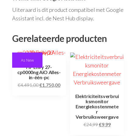
Uiteraard is dit product compatibel met Google
Assistant incl. de Nest Hub display.
Gerelateerde producten
As New
HP Envy 27-
cp0000ng AiO Alles-
in-één-pc
€
4.491,00
€
1.750,00
Elektriciteitsverbrui
ksmonitor
Energiekostenmete
r
Verbruiksweergave
€
24,99
€
9,99