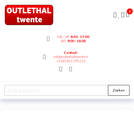
Outlethaltwente.nl
0
– altijd iets te
bieden!
MA - VR:
8:30 - 17:00
SAT:
9:00 - 16:00
Contact:
info@outlethaltwente.nl
+31(0)541 570 212
Zoeken