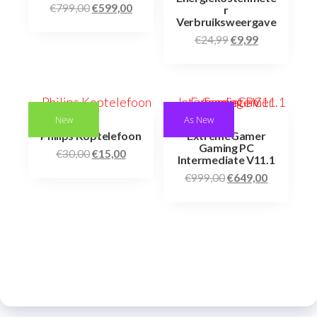
€
799,00
€
599,00
r
Verbruiksweergave
€
24,99
€
9,99
New
As New
Philips Koptelefoon
ExtremeGamer
Gaming PC
€
30,00
€
15,00
Intermediate V11.1
€
999,00
€
649,00