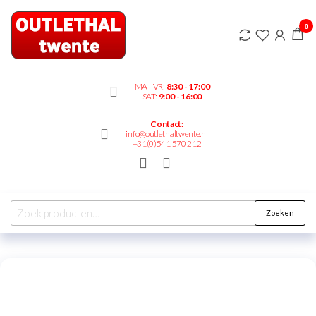
Outlethaltwente.nl
0
– altijd iets te
bieden!
MA - VR:
8:30 - 17:00
SAT:
9:00 - 16:00
Contact:
info@outlethaltwente.nl
+31(0)541 570 212
Zoeken