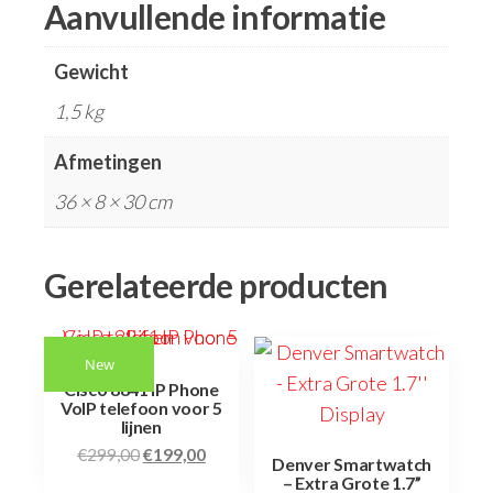
Aanvullende informatie
Gewicht
1,5 kg
Afmetingen
36 × 8 × 30 cm
Gerelateerde producten
New
Cisco 8841 IP Phone
VoIP telefoon voor 5
lijnen
€
299,00
€
199,00
Denver Smartwatch
– Extra Grote 1.7”