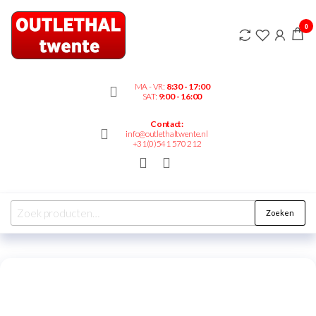
Outlethaltwente.nl
0
– altijd iets te
bieden!
MA - VR:
8:30 - 17:00
SAT:
9:00 - 16:00
Contact:
info@outlethaltwente.nl
+31(0)541 570 212
Zoeken