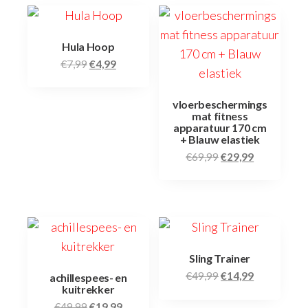
Hula Hoop
€
7,99
€
4,99
vloerbeschermings
mat fitness
apparatuur 170 cm
+ Blauw elastiek
€
69,99
€
29,99
Sling Trainer
€
49,99
€
14,99
achillespees- en
kuitrekker
€
49,99
€
19,99