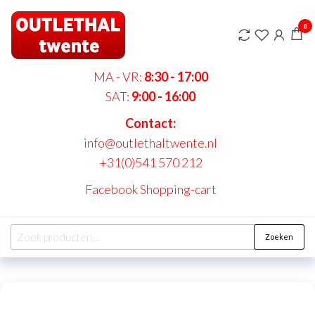
Spring
Outlethaltwente.nl
naar
0
– altijd iets te
de
bieden!
inhoud
MA - VR:
8:30 - 17:00
SAT:
9:00 - 16:00
Contact:
info@outlethaltwente.nl
+31(0)541 570 212
Facebook
Shopping-cart
Zoeken
Zoeken
naar: