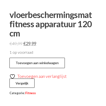
vloerbeschermingsmat
fitness apparatuur 120
cm
Oorspronkelijke
Huidige
€
49,99
€
29,99
prijs
prijs
1 op voorraad
was:
is:
vloerbeschermingsmat
€49,99.
€29,99.
Toevoegen aan winkelwagen
fitness
apparatuur
Toevoegen aan verlanglijst
120
Vergelijk
cm
aantal
Categorie:
Fitness