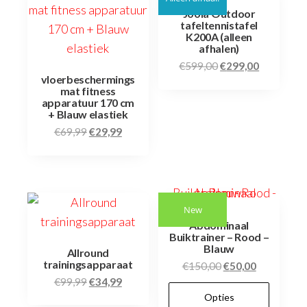
Joola Outdoor
tafeltennistafel
K200A (alleen
afhalen)
Oorspronkelijke
Huidige
€
599,00
€
299,00
vloerbeschermings
prijs
prijs
mat fitness
was:
is:
apparatuur 170 cm
+ Blauw elastiek
€599,00.
€299,00.
Oorspronkelijke
Huidige
€
69,99
€
29,99
prijs
prijs
was:
is:
€69,99.
€29,99.
New
Abdominaal
Buiktrainer – Rood –
Blauw
Allround
trainingsapparaat
Oorspronkelijke
Huidige
€
150,00
€
50,00
Oorspronkelijke
Huidige
€
99,99
€
34,99
prijs
prijs
Dit
prijs
prijs
Opties
was:
is: