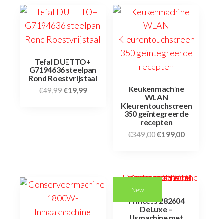
Tefal DUETTO+
G7194636 steelpan
Rond Roestvrijstaal
Keukenmachine
€
49,99
€
19,99
WLAN
Kleurentouchscreen
350 geïntegreerde
recepten
€
349,00
€
199,00
New
Princess 282604
DeLuxe –
IJsmachine met