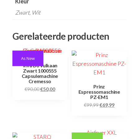
Kleur
Zwart, Wit
Gerelateerde producten
As New
Viva B6 Vulkaan
Zwart 1000555
Capsulemachine
Cremesso
Prinz
€
90,00
€
50,00
Espressomaschine
PZ-EM1
€
99,99
€
69,99