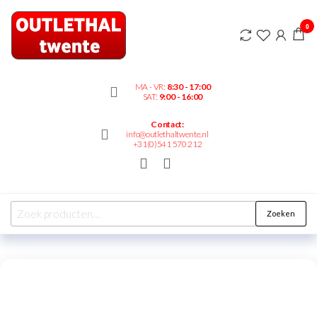
Outlethaltwente.nl
0
– altijd iets te
bieden!
MA - VR:
8:30 - 17:00
SAT:
9:00 - 16:00
Contact:
info@outlethaltwente.nl
+31(0)541 570 212
Zoeken