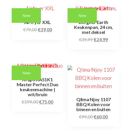
New
New
Airfryer XXL
Bergner Earth
Keukenpan, 24 cm,
€
79,00
€
39,00
met deksel
€
39,99
€
24,99
New
Krups KA51K1
Master Perfect Duo
keukenmachine |
wit/bruin
Qlima Njoy 1107
€
199,00
€
75,00
BBQ Kolen voor
binnen en buiten
€
99,00
€
60,00