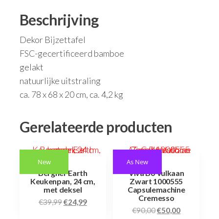
Beschrijving
Dekor Bijzettafel
FSC-gecertificeerd bamboe
gelakt
natuurlijke uitstraling
ca. 78 x 68 x 20 cm, ca. 4,2 kg
Gerelateerde producten
New
As New
Bergner Earth
Viva B6 Vulkaan
Keukenpan, 24 cm,
Zwart 1000555
met deksel
Capsulemachine
Cremesso
€
39,99
€
24,99
€
90,00
€
50,00