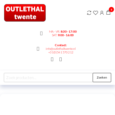
Outlethaltwente.nl
0
– altijd iets te
bieden!
MA - VR:
8:30 - 17:00
SAT:
9:00 - 16:00
Contact:
info@outlethaltwente.nl
+31(0)541 570 212
Zoeken