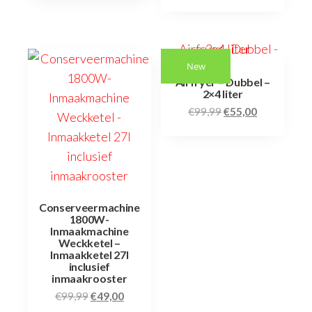
New
Airfryer – Dubbel –
2×4 liter
€
99,99
€
55,00
Conserveermachine
1800W-
Inmaakmachine
Weckketel –
Inmaakketel 27l
inclusief
inmaakrooster
€
99,99
€
49,00