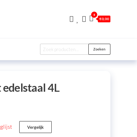
0
€
0,00
Zoeken
 edelstaal 4L
lijst
Vergelijk