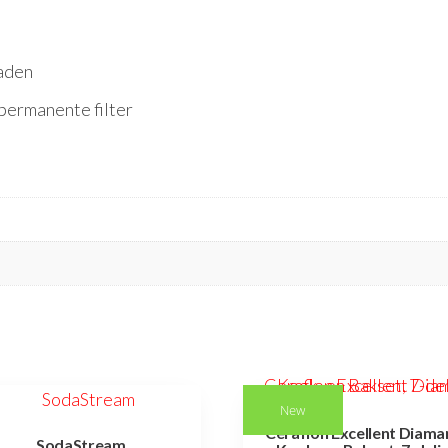
raden
permanente filter
New
Ceraflon Excellent Diama
SodaStream