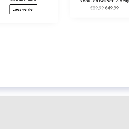
Kook- en Bakset, 7-deli
€
89,99
€
49,99
Lees verder