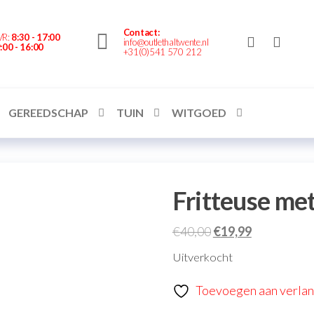
nte.nl
Contact:
VR:
8:30 - 17:00
info@outlethaltwente.nl
:00 - 16:00
+31(0)541 570 212
GEREEDSCHAP
TUIN
WITGOED
Fritteuse met
€
40,00
€
19,99
Uitverkocht
Toevoegen aan verlang