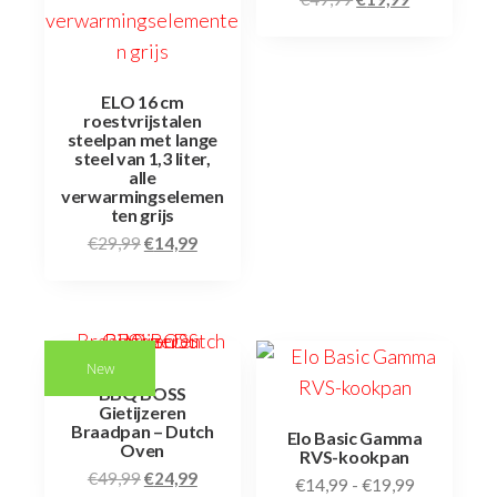
ELO 16 cm
roestvrijstalen
steelpan met lange
steel van 1,3 liter,
alle
verwarmingselemen
ten grijs
€
29,99
€
14,99
New
BBQ BOSS
Gietijzeren
Braadpan – Dutch
Elo Basic Gamma
Oven
RVS-kookpan
€
49,99
€
24,99
€
14,99
-
€
19,99