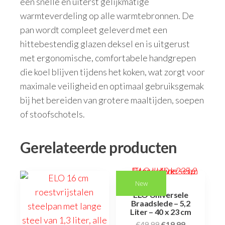
een snelle en uiterst gelijkmatige
warmteverdeling op alle warmtebronnen. De
pan wordt compleet geleverd met een
hittebestendig glazen deksel en is uitgerust
met ergonomische, comfortabele handgrepen
die koel blijven tijdens het koken, wat zorgt voor
maximale veiligheid en optimaal gebruiksgemak
bij het bereiden van grotere maaltijden, soepen
of stoofschotels.
Gerelateerde producten
New
ELO Universele
Braadslede – 5,2
Liter – 40 x 23 cm
€
49,99
€
19,99