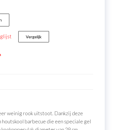
n
lijst
Vergelijk
n
er weinig rook uitstoot. Dankzij deze
n houtskool barbecue die een speciale gel
en kookoppervlak diameter van 29 cm