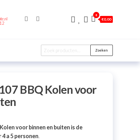
0
te.nl
€
0,00
212
Zoeken
1107 BBQ Kolen voor
iten
olen voor binnen en buiten is de
r 4 a 5 personen
.