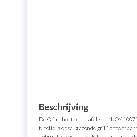
Beschrijving
De Qlima houtskool tafelgrill NJOY 1007 i
functie is deze “gezonde grill” ontworpen
gebruikt, direct gebruiksklaar is en sne