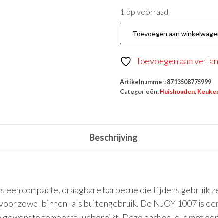
1 op voorraad
Toevoegen aan winkelwage
Toevoegen aan verlang
Artikelnummer:
8713508775999
Categorieën:
Huishouden
,
Keuke
Beschrijving
s een compacte, draagbare barbecue die tijdens gebruik ze
 voor zowel binnen- als buitengebruik. De NJOY 1007 is ee
l de gewenste temperatuur bereikt. Deze barbecue is met e