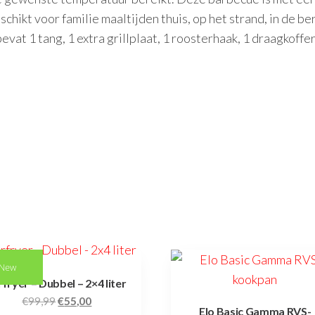
chikt voor familie maaltijden thuis, op het strand, in de b
evat 1 tang, 1 extra grillplaat, 1 roosterhaak, 1 draagkoffer
New
rfryer – Dubbel – 2×4 liter
€
99,99
€
55,00
Elo Basic Gamma RVS-