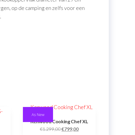
ergen, op de camping en zelfs voor een
.
As New
Kenwood Cooking Chef XL
€
1.299,00
€
799,00