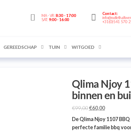
Contact:
Outlethaltwente.nl
MA - VR:
8:30 - 17:00
info@outlethaltwen
SAT:
9:00 - 16:00
+31(0)541 570 
– altijd iets te
bieden!
GEREEDSCHAP
TUIN
WITGOED
Qlima Njoy 
binnen en bu
€
99,00
€
60,00
De Qlima Njoy 1107 BBQ K
perfecte familie bbq voo