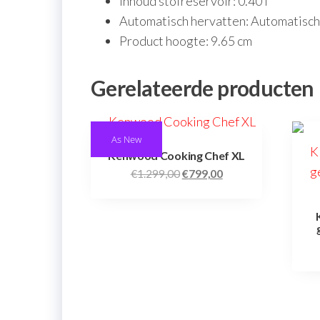
Inhoud stofreservoir: 0.40 l
Automatisch hervatten: Automatisch
Product hoogte: 9.65 cm
Gerelateerde producten
As New
Kenwood Cooking Chef XL
€
1.299,00
€
799,00