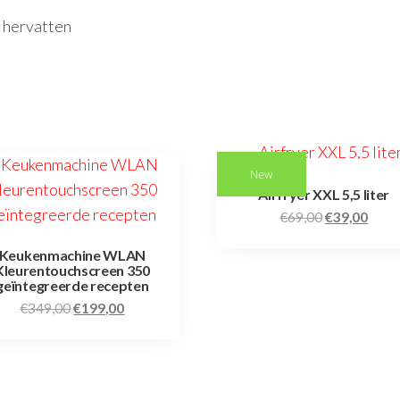
 hervatten
New
Airfryer XXL 5,5 liter
€
69,00
€
39,00
Keukenmachine WLAN
Kleurentouchscreen 350
geïntegreerde recepten
€
349,00
€
199,00