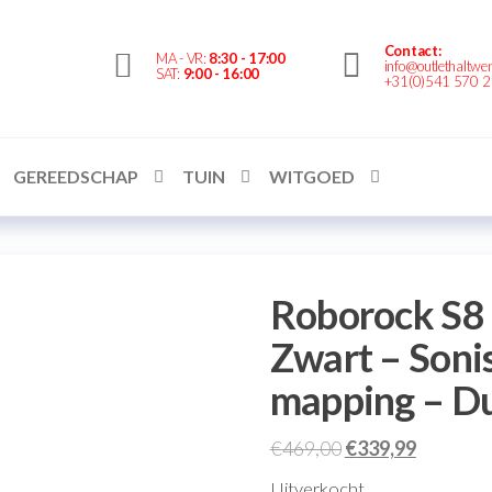
Contact:
Outlethaltwente.nl
MA - VR:
8:30 - 17:00
info@outlethaltwen
SAT:
9:00 - 16:00
+31(0)541 570 
– altijd iets te
bieden!
GEREEDSCHAP
TUIN
WITGOED
Roborock S8 
Zwart – Soni
mapping – Du
€
469,00
€
339,99
Uitverkocht