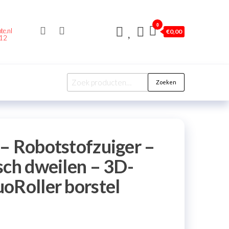
0
te.nl
€
0,00
212
Zoeken
– Robotstofzuiger –
sch dweilen – 3D-
oRoller borstel