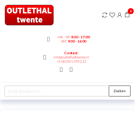
Outlethaltwente.nl
0
– altijd iets te
bieden!
MA - VR:
8:30 - 17:00
SAT:
9:00 - 16:00
Contact:
info@outlethaltwente.nl
+31(0)541 570 212
Zoeken