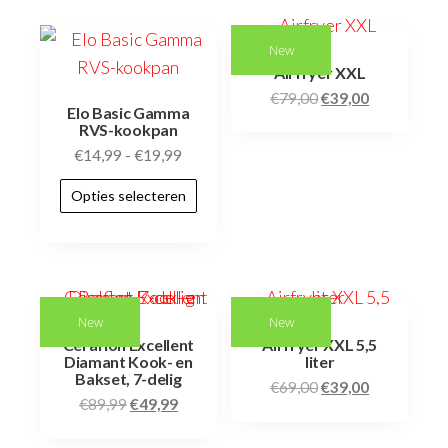
New
Airfryer XXL
€
79,00
€
39,00
Elo Basic Gamma
RVS-kookpan
€
14,99
-
€
19,99
Opties selecteren
New
New
Ceraflon Excellent
Airfryer XXL 5,5
Diamant Kook- en
liter
Bakset, 7-delig
€
69,00
€
39,00
€
89,99
€
49,99