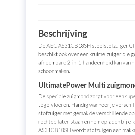
Beschrijving
De AEG AS31CB18SH steelstofzuiger Clean 
beschikt ook over een kruimelzuiger die ge
afneembare 2-in-1-handeenheid kan van he
schoonmaken.
UltimatePower Multi zuigmond
De speciale zuigmond zorgt voor een super 
tegelvloeren. Handig wanneer je verschil
stofzuiger met gemak de verschillende oppe
rechtop laten staan en hem opladen bij e
AS31CB18SH wordt stofzuigen een makkelij