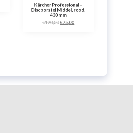
Kärcher Professional –
Discborstel Middel, rood,
430 mm
€
120,00
€
75,00