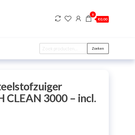
0
€
0,00
Zoeken
teelstofzuiger
CLEAN 3000 – incl.