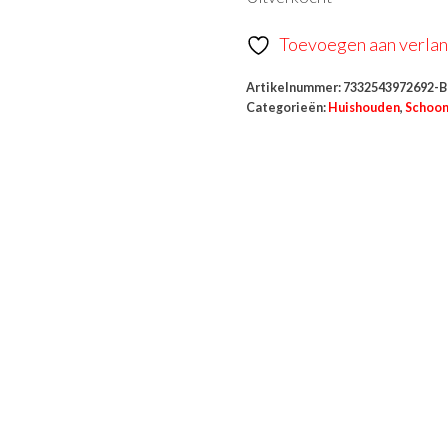
Toevoegen aan verlang
Artikelnummer:
7332543972692-B
Categorieën:
Huishouden
,
Schoo