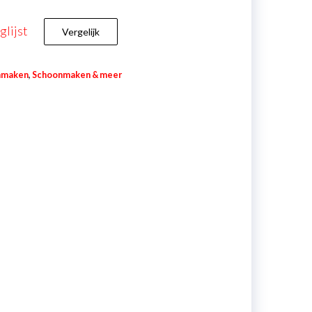
lijst
Vergelijk
nmaken
,
Schoonmaken & meer