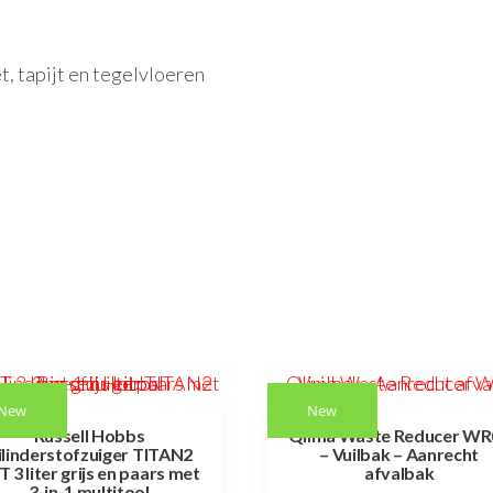
t, tapijt en tegelvloeren
New
New
Russell Hobbs
Qlima Waste Reducer WR
ilinderstofzuiger TITAN2
– Vuilbak – Aanrecht
T 3 liter grijs en paars met
afvalbak
3-in-1 multitool