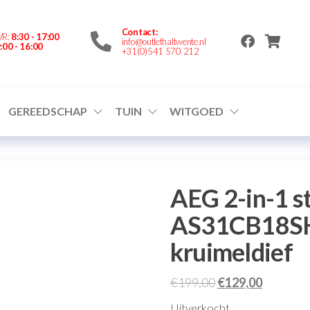
nte.nl
Contact:
VR:
8:30 - 17:00
info@outlethaltwente.nl
:00 - 16:00
+31(0)541 570 212
GEREEDSCHAP
TUIN
WITGOED
AEG 2-in-1 s
AS31CB18SH 
kruimeldief
€
199,00
€
129,00
Uitverkocht