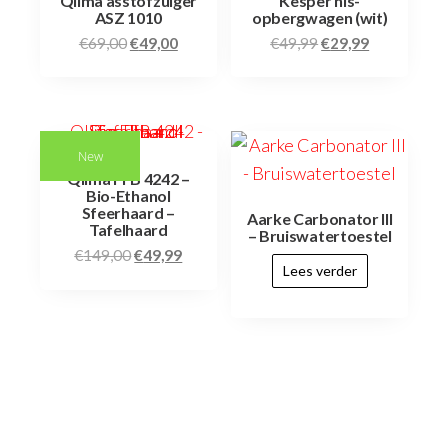
Qlima asstofzuiger
Kesper nis-
ASZ 1010
opbergwagen (wit)
€
69,00
€
49,00
€
49,99
€
29,99
New
Qlima FFB 4242 –
Bio-Ethanol
Sfeerhaard –
Aarke Carbonator III
Tafelhaard
– Bruiswatertoestel
€
149,00
€
49,99
Lees verder