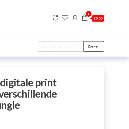
0
€
0,00
Zoeken
igitale print
erschillende
ungle