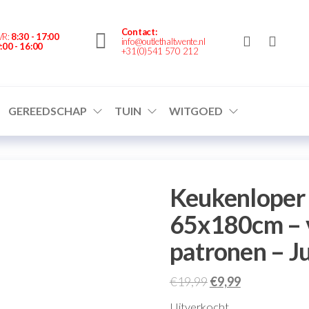
nte.nl
Contact:
VR:
8:30 - 17:00
info@outlethaltwente.nl
:00 - 16:00
+31(0)541 570 212
GEREEDSCHAP
TUIN
WITGOED
Keukenloper d
65x180cm – v
patronen – J
€
19,99
€
9,99
Uitverkocht