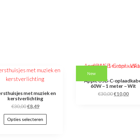
New
Apple USB-C-oplaadkabe
60W – 1 meter – Wit
rsthuisjes met muziek en
€
30,00
€
10,00
kerstverlichting
€
30,00
€
8,49
Opties selecteren