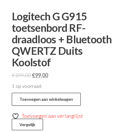
Logitech G G915
toetsenbord RF-
draadloos + Bluetooth
QWERTZ Duits
Koolstof
€
199,00
€
99,00
1 op voorraad
Toevoegen aan winkelwagen
Toevoegen aan verlanglijst
Vergelijk