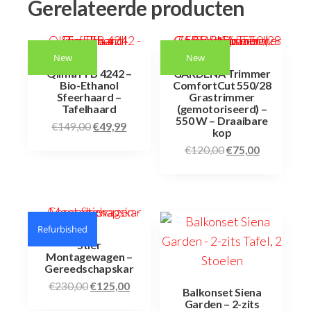
Gerelateerde producten
New
New
Qlima FFB 4242 –
GARDENA Trimmer
Bio-Ethanol
ComfortCut 550/28
Sfeerhaard –
Grastrimmer
Tafelhaard
(gemotoriseerd) –
550 W – Draaibare
€
149,00
€
49,99
kop
€
120,00
€
75,00
Refurbished
Stier
Montagewagen –
Gereedschapskar
€
230,00
€
125,00
Balkonset Siena
Garden – 2-zits