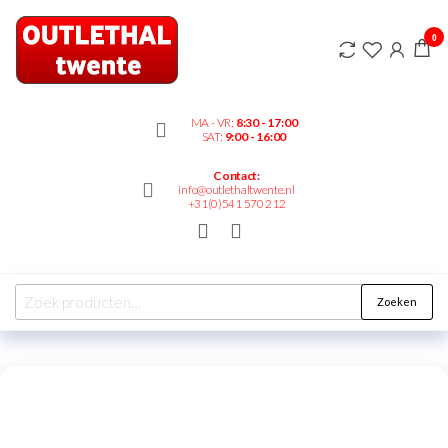
Outlethaltwente.nl
0
– altijd iets te
bieden!
MA - VR:
8:30 - 17:00
SAT:
9:00 - 16:00
Contact:
info@outlethaltwente.nl
+31(0)541 570 212
Zoeken