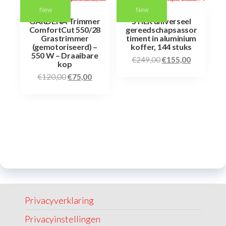
New
New
GARDENA Trimmer
STIER universeel
ComfortCut 550/28
gereedschapsassor
Grastrimmer
timent in aluminium
(gemotoriseerd) –
koffer, 144 stuks
550 W – Draaibare
€
249,00
€
155,00
kop
€
120,00
€
75,00
Privacyverklaring
Privacyinstellingen