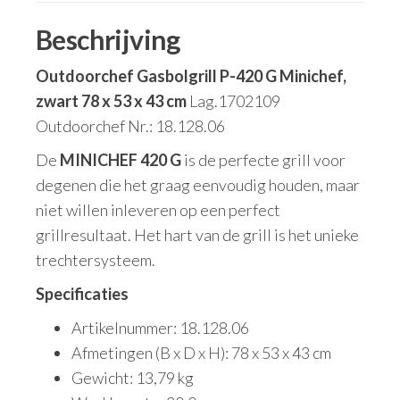
Beschrijving
Outdoorchef Gasbolgrill P-420 G Minichef,
zwart 78 x 53 x 43 cm
Lag.1702109
Outdoorchef Nr.: 18.128.06
De
MINICHEF 420 G
is de perfecte grill voor
degenen die het graag eenvoudig houden, maar
niet willen inleveren op een perfect
grillresultaat. Het hart van de grill is het unieke
trechtersysteem.
Specificaties
Artikelnummer: 18.128.06
Afmetingen (B x D x H): 78 x 53 x 43 cm
Gewicht: 13,79 kg