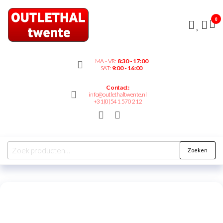
Outlethaltwente.nl
0
– altijd iets te
bieden!
MA - VR:
8:30 - 17:00
SAT:
9:00 - 16:00
Contact:
info@outlethaltwente.nl
+31(0)541 570 212
Zoeken