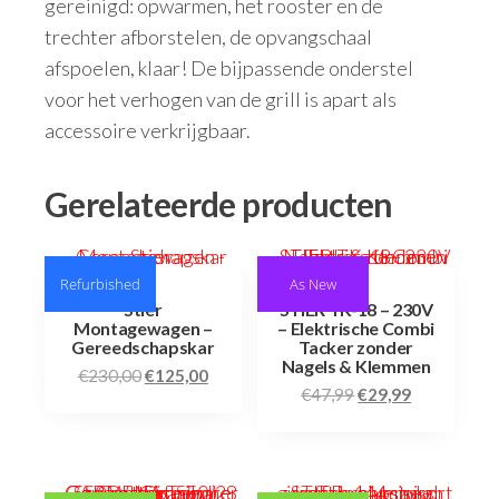
gereinigd: opwarmen, het rooster en de
trechter afborstelen, de opvangschaal
afspoelen, klaar! De bijpassende onderstel
voor het verhogen van de grill is apart als
accessoire verkrijgbaar.
Gerelateerde producten
Refurbished
As New
Stier
STIER TK-18 – 230V
Montagewagen –
– Elektrische Combi
Gereedschapskar
Tacker zonder
Nagels & Klemmen
€
230,00
€
125,00
€
47,99
€
29,99