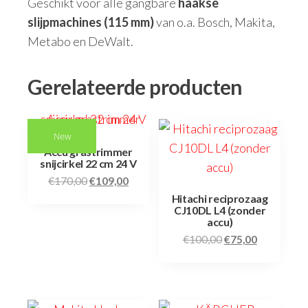
Geschikt voor alle gangbare
haakse
slijpmachines (115 mm)
van o.a. Bosch, Makita,
Metabo en DeWalt.
Gerelateerde producten
New
Accu grastrimmer
snijcirkel 22 cm 24 V
€
170,00
€
109,00
Hitachi reciprozaag
CJ10DL L4 (zonder
accu)
€
100,00
€
75,00