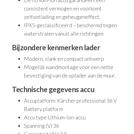
consistent vermogen en voorkomt
zelfontlading en geheugeneffect.
IPX5-geclassificeerd – beschermd tegen
waterstralen vanuit alle richtingen
Bijzondere kenmerken lader
Modern, slank en compact ontwerp
Mogelijk wandmontage voor een nette
bevestiging van de oplader aan de muur.
Technische gegevens accu
Accuplatform: Kärcher professional 36 V
Battery platform
Accu type Lithium-ion-accu
Spanning (V) 36
Capaciteit (Ah) 7,5