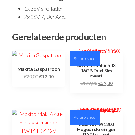
1x 36V snellader
2x 36V 7,5Ah Accu
Gerelateerde producten
Refurbished
Archos Saphir 50X
Makita Gaspatroon
16GB Dual Sim
zwart
€
20,00
€
12,00
€
129,00
€
59,00
Refurbished
Makita HW1300
Hogedrukreiniger
(130 bar met