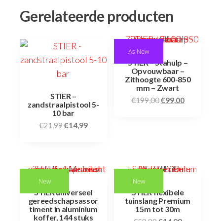
Gerelateerde producten
As New
STIER – Stahulp –
Opvouwbaar –
Zithoogte 600-850
mm – Zwart
STIER –
€
199,00
€
99,00
zandstraalpistool 5-
10 bar
€
21,99
€
14,99
New
New
STIER universeel
STIER flexibele
gereedschapsassor
tuinslang Premium
timent in aluminium
15m tot 30m
koffer, 144 stuks