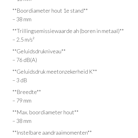
**Boordiameter hout 1e stand**
– 38 mm
**Trillingsemissiewaarde ah (boren in metaal)**
– 2.5 m/s²
**Geluidsdrukniveau**
– 76 dB(A)
**Geluidsdruk meetonzekerheid K**
– 3 dB
**Breedte**
– 79 mm
**Max. boordiameter hout**
– 38 mm
**Instelbare aandraaimomenten**