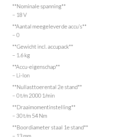
**Nominale spanning**
– 18 V
**Aantal meegeleverde accu’s**
– 0
**Gewicht incl. accupack**
– 1.6 kg
**Accu-eigenschap**
– Li-Ion
**Nullasttoerental 2e stand**
– 0 t/m 2000 1/min
**Draaimomentinstelling**
– 30 t/m 54 Nm
**Boordiameter staal 1e stand**
– 13 mm