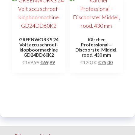
GREENWORKS 24
Kärcher
Volt accu schroef-
Professional –
klopboormachine
Discborstel Middel,
GD24DD60K2
rood, 430 mm
€
169,99
€
69,99
€
120,00
€
75,00