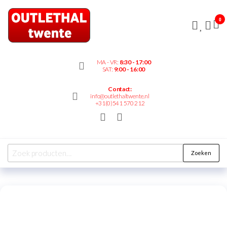
Outlethaltwente.nl
0
– altijd iets te
bieden!
MA - VR:
8:30 - 17:00
SAT:
9:00 - 16:00
Contact:
info@outlethaltwente.nl
+31(0)541 570 212
Zoeken