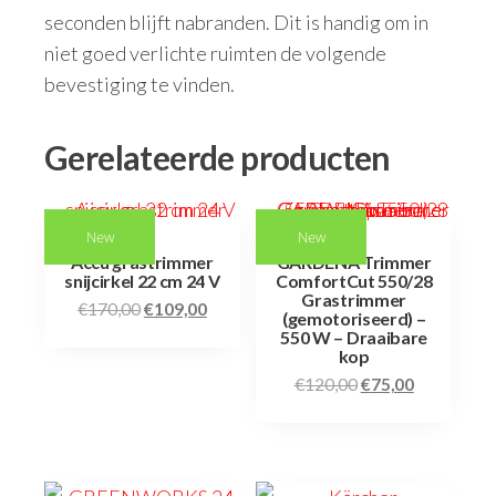
seconden blijft nabranden. Dit is handig om in
niet goed verlichte ruimten de volgende
bevestiging te vinden.
Gerelateerde producten
New
New
Accu grastrimmer
GARDENA Trimmer
snijcirkel 22 cm 24 V
ComfortCut 550/28
Grastrimmer
€
170,00
€
109,00
(gemotoriseerd) –
550 W – Draaibare
kop
€
120,00
€
75,00