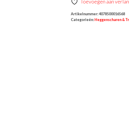
Toevoegen aan verlang
Artikelnummer:
4078500016568
Categorieën:
Heggenscharen & T