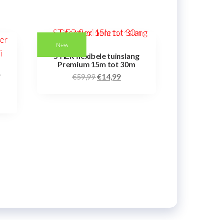
New
STIER flexibele tuinslang
Premium 15m tot 30m
r
€
59,99
€
14,99