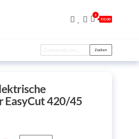
0
€
0,00
Zoeken
ektrische
r EasyCut 420/45