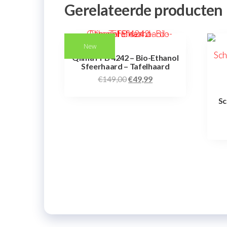
Gerelateerde producten
New
Qlima FFB 4242 – Bio-Ethanol
Sfeerhaard – Tafelhaard
€
149,00
€
49,99
Sc