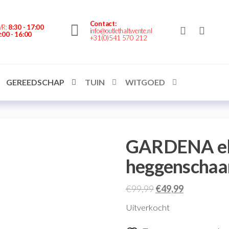
nte.nl
Contact:
VR:
8:30 - 17:00
info@outlethaltwente.nl
:00 - 16:00
+31(0)541 570 212
GEREEDSCHAP
TUIN
WITGOED
GARDENA el
heggenschaa
€
99,99
€
49,99
Uitverkocht