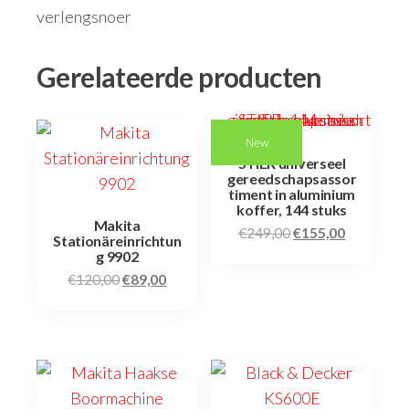
verlengsnoer
Gerelateerde producten
New
STIER universeel
gereedschapsassor
timent in aluminium
koffer, 144 stuks
Makita
€
249,00
€
155,00
Stationäreinrichtun
g 9902
€
120,00
€
89,00