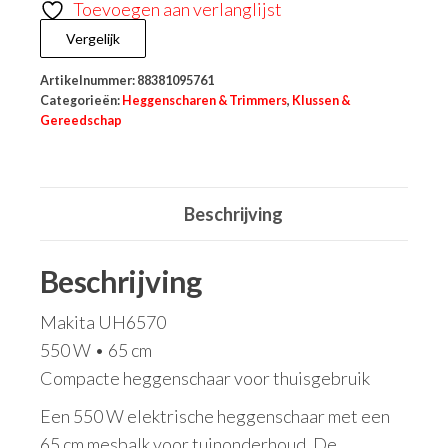
Toevoegen aan verlanglijst
Vergelijk
Artikelnummer:
88381095761
Categorieën:
Heggenscharen & Trimmers
,
Klussen &
Gereedschap
Beschrijving
Beschrijving
Makita UH6570
550 W • 65 cm
Compacte heggenschaar voor thuisgebruik
Een 550 W elektrische heggenschaar met een
65 cm mesbalk voor tuinonderhoud. De