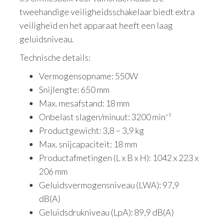
tweehandige veiligheidsschakelaar biedt extra
veiligheid en het apparaat heeft een laag
geluidsniveau.
Technische details:
Vermogensopname: 550W
Snijlengte: 650 mm
Max. mesafstand: 18 mm
Onbelast slagen/minuut: 3200 min⁻¹
Productgewicht: 3,8 – 3,9 kg
Max. snijcapaciteit: 18 mm
Productafmetingen (L x B x H): 1042 x 223 x
206 mm
Geluidsvermogensniveau (LWA): 97,9
dB(A)
Geluidsdrukniveau (LpA): 89,9 dB(A)