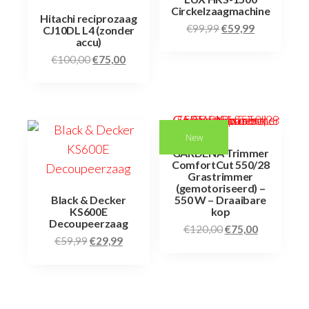
Circkelzaagmachine
Hitachi reciprozaag
€
99,99
€
59,99
CJ10DL L4 (zonder
accu)
€
100,00
€
75,00
New
GARDENA Trimmer
ComfortCut 550/28
Grastrimmer
(gemotoriseerd) –
Black & Decker
550 W – Draaibare
KS600E
kop
Decoupeerzaag
€
120,00
€
75,00
€
59,99
€
29,99