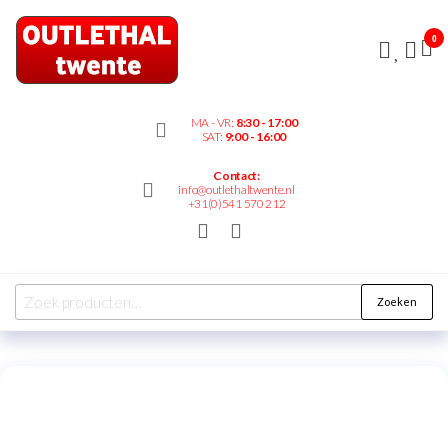
Outlethaltwente.nl
0
– altijd iets te
bieden!
MA - VR:
8:30 - 17:00
SAT:
9:00 - 16:00
Contact:
info@outlethaltwente.nl
+31(0)541 570 212
Zoeken