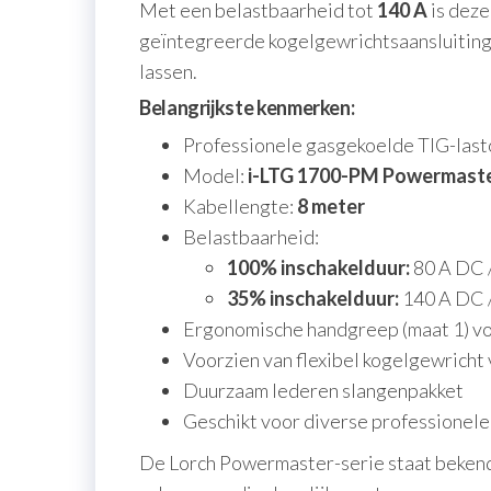
Met een belastbaarheid tot
140 A
is deze
geïntegreerde kogelgewrichtsaansluiting 
lassen.
Belangrijkste kenmerken:
Professionele gasgekoelde TIG-last
Model:
i-LTG 1700-PM Powermast
Kabellengte:
8 meter
Belastbaarheid:
100% inschakelduur:
80 A DC 
35% inschakelduur:
140 A DC 
Ergonomische handgreep (maat 1) vo
Voorzien van flexibel kogelgewricht
Duurzaam lederen slangenpakket
Geschikt voor diverse professionele
De Lorch Powermaster-serie staat bekend