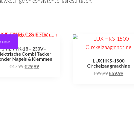
uwkeurige en consistente lasresultaten.
s New
STIER TK-18 – 230V –
lektrische Combi Tacker
onder Nagels & Klemmen
LUX HKS-1500
Circkelzaagmachine
€
47,99
€
29,99
€
99,99
€
59,99