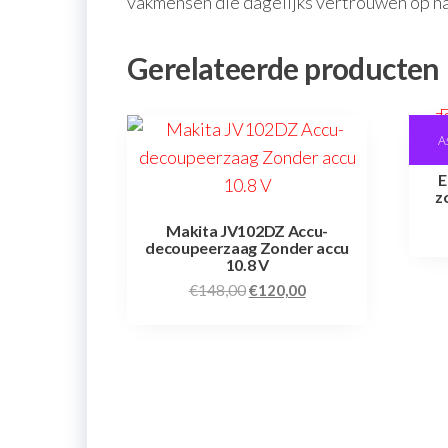
vakmensen die dagelijks vertrouwen op na
Gerelateerde producten
A
E
z
Makita JV102DZ Accu-
decoupeerzaag Zonder accu
10.8 V
€
148,00
€
120,00