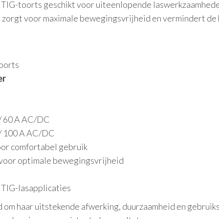
 TIG-toorts geschikt voor uiteenlopende laswerkzaamheden
zorgt voor maximale bewegingsvrijheid en vermindert de be
oorts
er
/ 60 A AC/DC
/ 100 A AC/DC
or comfortabel gebruik
 voor optimale bewegingsvrijheid
 TIG-lasapplicaties
 om haar uitstekende afwerking, duurzaamheid en gebruiks