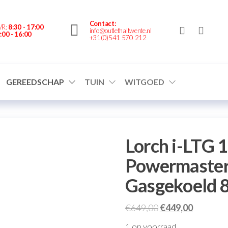
nte.nl
Contact:
VR:
8:30 - 17:00
info@outlethaltwente.nl
:00 - 16:00
+31(0)541 570 212
GEREEDSCHAP
TUIN
WITGOED
Lorch i-LTG
Powermaster
Gasgekoeld 
€
649,00
€
449,00
1 op voorraad