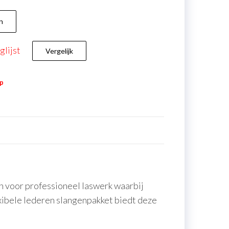
n
lijst
Vergelijk
ap
 voor professioneel laswerk waarbij
xibele lederen slangenpakket biedt deze