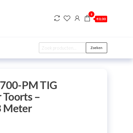
0
€
0,00
Zoeken
 1700-PM TIG
 Toorts –
8 Meter