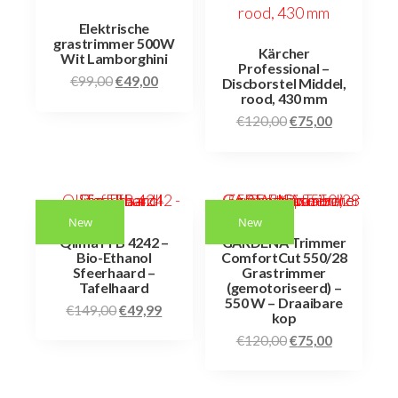
Elektrische
grastrimmer 500W
Kärcher
Wit Lamborghini
Professional –
€
99,00
€
49,00
Discborstel Middel,
rood, 430 mm
€
120,00
€
75,00
New
New
Qlima FFB 4242 –
GARDENA Trimmer
Bio-Ethanol
ComfortCut 550/28
Sfeerhaard –
Grastrimmer
Tafelhaard
(gemotoriseerd) –
550 W – Draaibare
€
149,00
€
49,99
kop
€
120,00
€
75,00