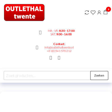
Outlethaltwente.nl
0
– altijd iets te
bieden!
MA - VR:
8:30 - 17:00
SAT:
9:00 - 16:00
Contact:
info@outlethaltwente.nl
+31(0)541 570 212
Zoeken