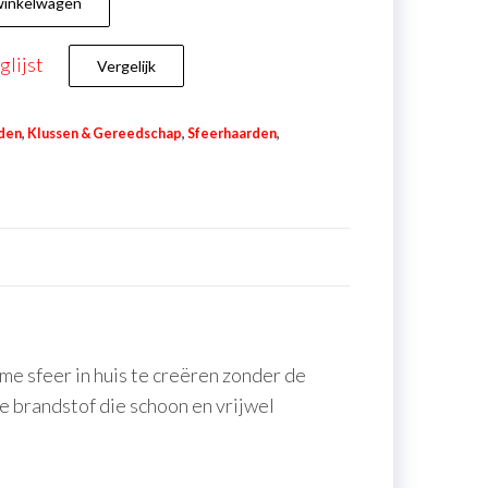
winkelwagen
lijst
Vergelijk
den
,
Klussen & Gereedschap
,
Sfeerhaarden
,
me sfeer in huis te creëren zonder de
e brandstof die schoon en vrijwel