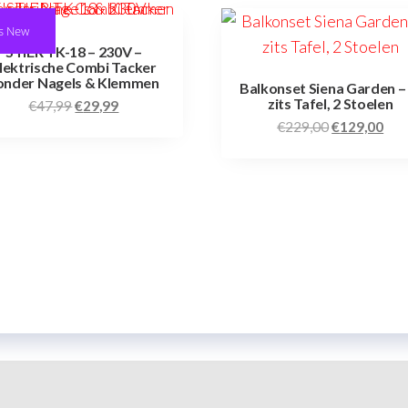
s New
STIER TK-18 – 230V –
lektrische Combi Tacker
onder Nagels & Klemmen
Balkonset Siena Garden – 
zits Tafel, 2 Stoelen
€
47,99
€
29,99
€
229,00
€
129,00