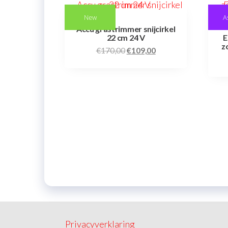
New
A
Accu grastrimmer snijcirkel
22 cm 24 V
E
z
€
170,00
€
109,00
Privacyverklaring