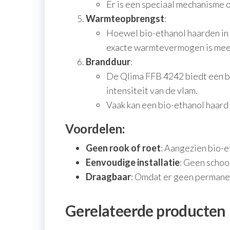
Er is een speciaal mechanisme 
Warmteopbrengst
:
Hoewel bio-ethanol haarden in 
exacte warmtevermogen is meest
Brandduur
:
De Qlima FFB 4242 biedt een br
intensiteit van de vlam.
Vaak kan een bio-ethanol haard 
Voordelen:
Geen rook of roet
: Aangezien bio-et
Eenvoudige installatie
: Geen schoo
Draagbaar
: Omdat er geen permanen
Gerelateerde producten