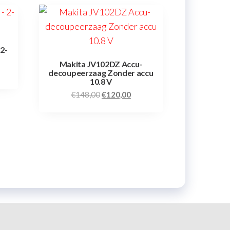
2-
Makita JV102DZ Accu-
decoupeerzaag Zonder accu
10.8 V
€
148,00
€
120,00