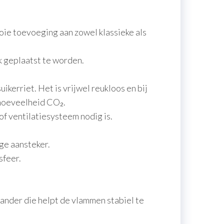
ie toevoeging aan zowel klassieke als
k geplaatst te worden.
kerriet. Het is vrijwel reukloos en bij
 hoeveelheid CO₂.
f ventilatiesysteem nodig is.
ge aansteker.
sfeer.
ander die helpt de vlammen stabiel te