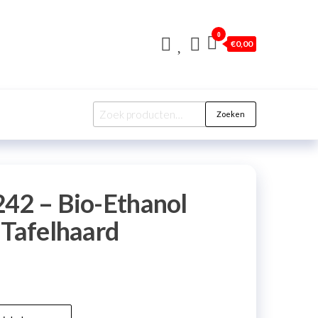
0
€
0,00
Zoeken
42 – Bio-Ethanol
 Tafelhaard