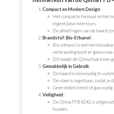
Compact en Modern Design
:
Het compacte formaat en het m
eigentijdse interieurs.
De afmetingen van de haard zij
Brandstof: Bio-Ethanol
:
Bio-ethanol is een hernieuwbare
verbranding komt er geen rook 
Dit maakt de Qlima haard een g
Gemakkelijk in Gebruik
:
De haard is eenvoudig te vulle
De vlam is regelbaar, zodat je 
Geen elektriciteit of gas nodig.
Veiligheid
:
De Qlima FFB 4242 is uitgerust
houden.