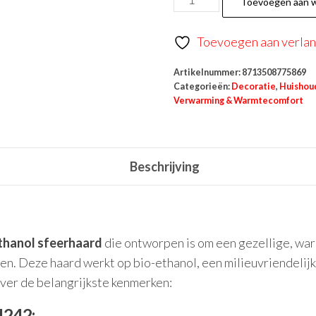
Toevoegen aan 
Toevoegen aan verlang
Artikelnummer:
8713508775869
Categorieën:
Decoratie
,
Huishou
Verwarming & Warmtecomfort
Beschrijving
thanol sfeerhaard
die ontworpen is om een gezellige, war
n. Deze haard werkt op bio-ethanol, een milieuvriendelijk
over de belangrijkste kenmerken:
4242: