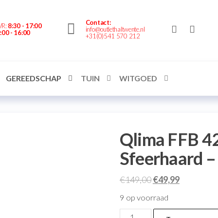
nte.nl
Contact:
VR:
8:30 - 17:00
info@outlethaltwente.nl
:00 - 16:00
+31(0)541 570 212
GEREEDSCHAP
TUIN
WITGOED
Qlima FFB 42
Sfeerhaard –
€
149,00
€
49,99
9 op voorraad