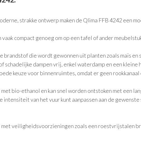
oderne, strakke ontwerp maken de Qlima FFB 4242 een moo
n vaak compact genoeg om op een tafel of ander meubelstu
 brandstof die wordt gewonnen uit planten zoals maïs en sui
of schadelijke dampen vrij, enkel waterdamp en een kleine
oede keuze voor binnenruimtes, omdat er geen rookkanaal o
n met bio-ethanol en kan snel worden ontstoken met een lan
de intensiteit van het vuur kunt aanpassen aan de gewenste 
 met veiligheidsvoorzieningen zoals een roestvrijstalen br