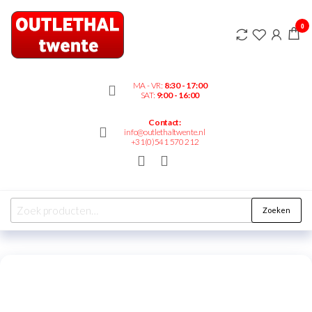
Outlethaltwente.nl
0
– altijd iets te
bieden!
MA - VR:
8:30 - 17:00
SAT:
9:00 - 16:00
Contact:
info@outlethaltwente.nl
+31(0)541 570 212
Zoeken