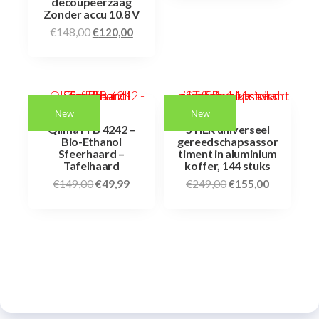
decoupeerzaag
Zonder accu 10.8 V
€
148,00
€
120,00
New
New
Qlima FFB 4242 –
STIER universeel
Bio-Ethanol
gereedschapsassor
Sfeerhaard –
timent in aluminium
Tafelhaard
koffer, 144 stuks
€
149,00
€
49,99
€
249,00
€
155,00