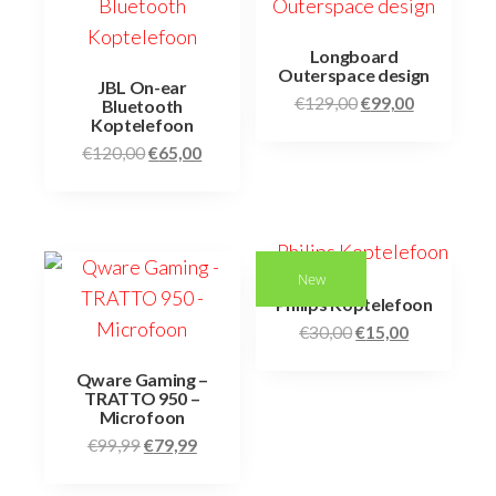
Longboard
Outerspace design
JBL On-ear
€
129,00
€
99,00
Bluetooth
Koptelefoon
€
120,00
€
65,00
New
Philips Koptelefoon
€
30,00
€
15,00
Qware Gaming –
TRATTO 950 –
Microfoon
€
99,99
€
79,99