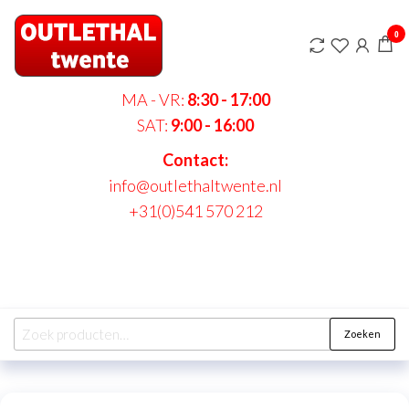
Outlethaltwente.nl
0
– altijd iets te
bieden!
MA - VR:
8:30 - 17:00
SAT:
9:00 - 16:00
Contact:
info@outlethaltwente.nl
+31(0)541 570 212
Zoeken