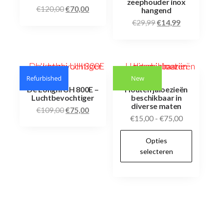
zeephouder inox
€
120,00
€
70,00
hangend
€
29,99
€
14,99
Refurbished
New
De’Longhi UH 800E –
Houten jaloezieën
Luchtbevochtiger
beschikbaar in
diverse maten
€
109,00
€
75,00
€
15,00
-
€
75,00
Opties
selecteren