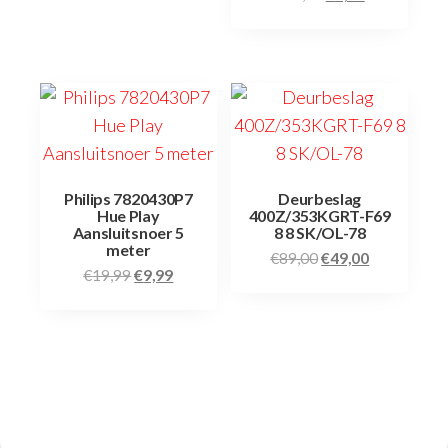
Philips 7820430P7
Deurbeslag
Hue Play
400Z/353KGRT-F69
Aansluitsnoer 5
8 8 SK/OL-78
meter
€
89,00
€
49,00
€
19,99
€
9,99