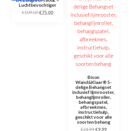
Luchtbevochtiger
€
109,00
€
75,00
Bison
Wand&Klaar® 5-
delige Behangset
inclusief lijmrooster,
behanglijmroller,
behangspatel,
afbreekmes,
instructiehulp,
geschikt voor alle
soorten behang
€
24,99
€
9,99