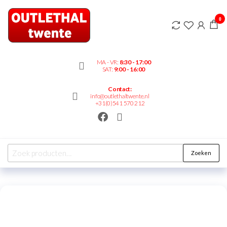
Outlethaltwente.nl
0
– altijd iets te
bieden!
MA - VR:
8:30 - 17:00
SAT:
9:00 - 16:00
Contact:
info@outlethaltwente.nl
+31(0)541 570 212
Zoeken