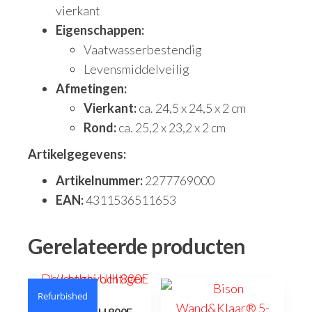
vierkant
Eigenschappen:
Vaatwasserbestendig
Levensmiddelveilig
Afmetingen:
Vierkant:
ca. 24,5 x 24,5 x 2 cm
Rond:
ca. 25,2 x 23,2 x 2 cm
Artikelgegevens:
Artikelnummer:
2277769000
EAN:
4311536511653
Gerelateerde producten
Refurbished
De’Longhi UH 800E –