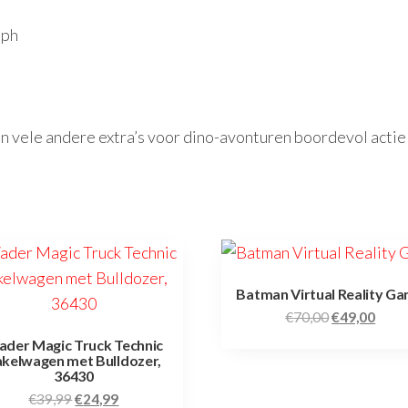
lph
n vele andere extra’s voor dino-avonturen boordevol actie
Batman Virtual Reality G
€
70,00
€
49,00
der Magic Truck Technic
akelwagen met Bulldozer,
36430
€
39,99
€
24,99