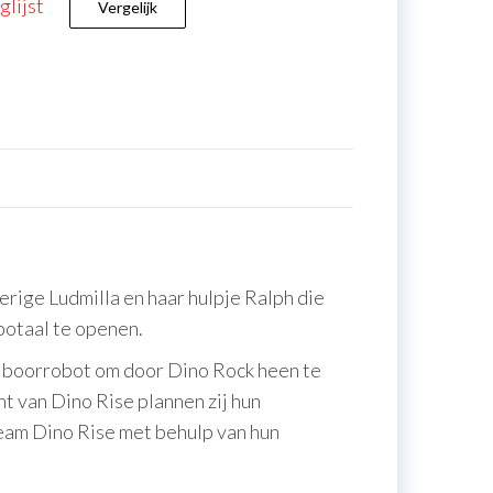
lijst
Vergelijk
rige Ludmilla en haar hulpje Ralph die
otaal te openen.
e boorrobot om door Dino Rock heen te
nt van Dino Rise plannen zij hun
eam Dino Rise met behulp van hun