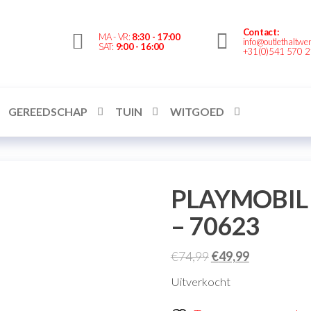
Contact:
Outlethaltwente.nl
MA - VR:
8:30 - 17:00
info@outlethaltwen
SAT:
9:00 - 16:00
+31(0)541 570 
– altijd iets te
bieden!
GEREEDSCHAP
TUIN
WITGOED
PLAYMOBIL D
– 70623
€
74,99
€
49,99
Uitverkocht