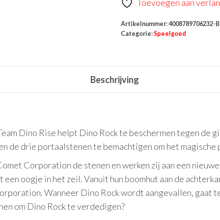
Toevoegen aan verlang
Artikelnummer:
4008789706232-B
Categorie:
Speelgoed
Beschrijving
Team Dino Rise helpt Dino Rock te beschermen tegen de gie
 de drie portaalstenen te bemachtigen om het magische p
e Comet Corporation de stenen en werken zij aan een nieuw
t een oogje in het zeil. Vanuit hun boomhut aan de achterka
rporation. Wanneer Dino Rock wordt aangevallen, gaat t
t hen om Dino Rock te verdedigen?