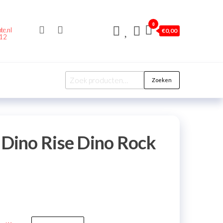
0
te.nl
€
0,00
212
Zoeken
ino Rise Dino Rock