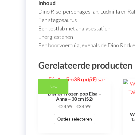
Inhoud
Dino Rise-personages Ian, Ludmilla en Ra
Een stegosaurus
Een testlab met analysestation
Energiestenen
Een boorvoertuig, evenals de Dino Rock e
Gerelateerde producten
New
Disney Frozen pop Elsa –
Anna – 38 cm (S2)
€
24,99
-
€
34,99
Wa
Opties selecteren
T